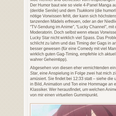
Der Humor baut wie so viele 4-Panel Manga a
(der/die Senile) und dem
Tsukkomi
(die humorl
nötige Vorwissen fehlt, der kann sich höchste
tanzenden Mädels erfreuen, oder an der Niedli
“TV-Sendung im Anime”, “Lucky Channel”, mit 
Moderatorin. Doch selbst wenn etwas Vorwisse
Lucky Star nicht wirklich viel Spass. Das Prob
schlicht zu lahm und das Timing der Gags in 
besser gewesen (für eine Comedy mit viel Ma
wirklich guten Gag-Timing, empfehle ich aktuel
wahrer Geheimtipp).
Abgesehen von diesen eher vernichtenden ein
Star
, eine Anspielung in Folge zwei hat mich z
amüsiert. Sie findet bei 12:33 statt – siehe die 
in Bild, Animation und Ton eine Hommage an 
Klassiker. Wer herausfindet, um welchen Anime 
von mir einen virtuellen Gummipunkt.