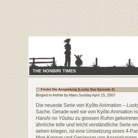
THE NONBIRI TIMES
Findet Die Anspielung (Lucky Star Episode 2)
Bloged in
Anime
by Ataru Sunday April 15, 2007
Die neueste Serie von Kyôto Animation –
Luck
Sache. Gerade weil sie von Kyôto Animation is
Haruhi no Yûutsu
zu grossen Ruhm gekommen s
ähnliche tolle und leicht verständliche Serie e
sehen kriegen, ist
eine Umsetzung eines 4-Pan
Moe-Kenner und Geniesser von Anspielungen au