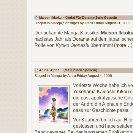
Maison Ikkoku – Godai Für Dorama-Serie Gesucht
Bloged in
Manga
,
Sonstiges
by Ataru Friday August 11, 2006
Der bekannte Manga-Klassiker
Maison Ikkok
nächstes Jahr als
Dorama
auf dem japanischen
Rolle von
Kyoko Otonashi
übernimmt
(more…)
Adios, Alpha… (mit Kleinen Spoilern)
Bloged in
Manga
by Ataru Friday August 4, 2006
Vorletzte Woche habe ich vo
Yokohama Kaidashi Kikou
e
die post-apokalyptische Ge
der Androidin Alpha ein End
dass zur Geschichte passt.
Vor 8 Jahren bin ich auf Hi
gestossen und habe seitdem
Band gewartet. Bei der langsamen Publikation 