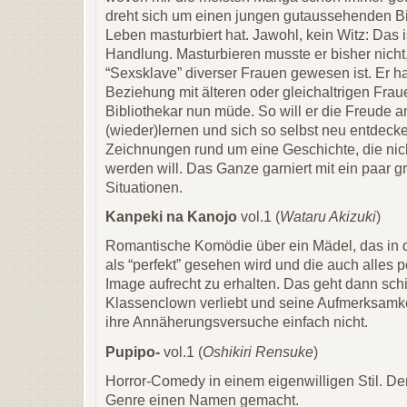
dreht sich um einen jungen gutaussehenden Bib
Leben masturbiert hat. Jawohl, kein Witz: Das 
Handlung. Masturbieren musste er bisher nicht, 
“Sexsklave” diverser Frauen gewesen ist. Er hat
Beziehung mit älteren oder gleichaltrigen Frau
Bibliothekar nun müde. So will er die Freude 
(wieder)lernen und sich so selbst neu entdec
Zeichnungen rund um eine Geschichte, die ni
werden will. Das Ganze garniert mit ein paar g
Situationen.
Kanpeki na Kanojo
vol.1 (
Wataru Akizuki
)
Romantische Komödie über ein Mädel, das in 
als “perfekt” gesehen wird und die auch alles 
Image aufrecht zu erhalten. Das geht dann schie
Klassenclown verliebt und seine Aufmerksamke
ihre Annäherungsversuche einfach nicht.
Pupipo-
vol.1 (
Oshikiri Rensuke
)
Horror-Comedy in einem eigenwilligen Stil. Der
Genre einen Namen gemacht.