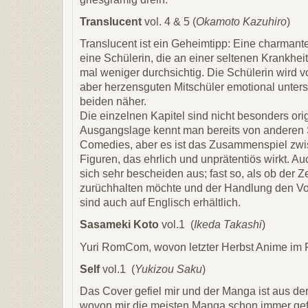
Translucent
vol. 4 & 5 (
Okamoto Kazuhiro
)
Translucent ist ein Geheimtipp: Eine charm
eine Schülerin, die an einer seltenen Krankheit
mal weniger durchsichtig. Die Schülerin wird 
aber herzensguten Mitschüler emotional unters
beiden näher.
Die einzelnen Kapitel sind nicht besonders orig
Ausgangslage kennt man bereits von andere
Comedies, aber es ist das Zusammenspiel zwi
Figuren, das ehrlich und unprätentiös wirkt. 
sich sehr bescheiden aus; fast so, als ob der 
zurüchhalten möchte und der Handlung den Vor
sind auch auf Englisch erhältlich.
Sasameki Koto
vol.1 (
Ikeda Takashi
)
Yuri RomCom, wovon letzter Herbst Anime im F
Self
vol.1 (
Yukizou Saku
)
Das Cover gefiel mir und der Manga ist aus der
wovon mir die meisten Manga schon immer gef