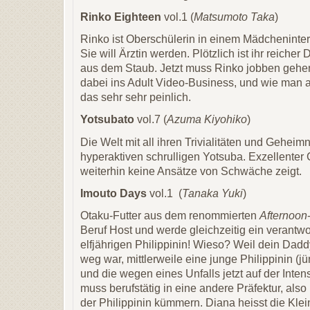
Rinko Eighteen
vol.1 (
Matsumoto Taka
)
Rinko ist Oberschülerin in einem Mädcheninte
Sie will Ärztin werden. Plötzlich ist ihr reiche
aus dem Staub. Jetzt muss Rinko jobben gehen
dabei ins Adult Video-Business, und wie man au
das sehr sehr peinlich.
Yotsubato
vol.7 (
Azuma Kiyohiko
)
Die Welt mit all ihren Trivialitäten und Gehei
hyperaktiven schrulligen Yotsuba. Exzellente
weiterhin keine Ansätze von Schwäche zeigt.
Imouto Days
vol.1 (
Tanaka Yuki
)
Otaku-Futter aus dem renommierten
Afternoon
Beruf Host und werde gleichzeitig ein verantwo
elfjährigen Philippinin! Wieso? Weil dein Dad
weg war, mittlerweile eine junge Philippinin (jü
und die wegen eines Unfalls jetzt auf der Intens
muss berufstätig in eine andere Präfektur, als
der Philippinin kümmern. Diana heisst die Kle