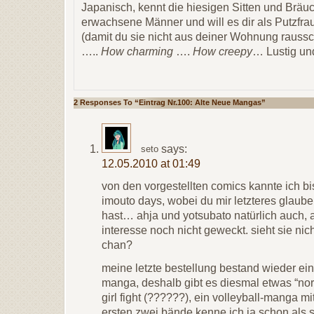
Japanisch, kennt die hiesigen Sitten und Bräuch
erwachsene Männer und will es dir als Putzfr
(damit du sie nicht aus deiner Wohnung raussc
…..
How charming
….
How creepy
… Lustig un
2 Responses To “Eintrag Nr.100: Alte Neue Mangas”
says:
seto
12.05.2010 at 01:49
von den vorgestellten comics kannte ich bi
imouto days, wobei du mir letzteres glaube
hast… ahja und yotsubato natürlich auch, a
interesse noch nicht geweckt. sieht sie nic
chan?
meine letzte bestellung bestand wieder ein
manga, deshalb gibt es diesmal etwas “no
girl fight (??????), ein volleyball-manga mi
ersten zwei bände kenne ich ja schon als s