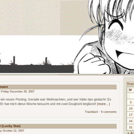
Aug
smann
M
 Friday December 28, 2007
r ein neues Posting. Gerade war Weihnachten, und wer hätte das gedacht: Es
3
 Er hat mich diese Woche besucht und mit zwei Doujinshi beglückt!
(more…)
10
·
Trackback
6 comments
17
24
 (Lucky Star)
31
y October 22, 2007
« A