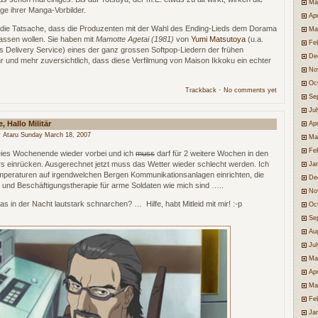
Ma
ge ihrer Manga-Vorbilder.
Apr
r die Tatsache, dass die Produzenten mit der Wahl des Ending-Lieds dem Dorama
Ma
assen wollen. Sie haben mit
Mamotte Agetai (1981)
von
Yumi Matsutoya
(u.a.
Fe
s Delivery Service) eines der ganz grossen Softpop-Liedern der frühen
De
r und mehr zuversichtlich, dass diese Verfilmung von Maison Ikkoku ein echter
No
Oc
·
Trackback
No comments yet
Se
Ju
 Hallo Militär
Apr
 Ataru Sunday March 18, 2007
Ma
Fe
reies Wochenende wieder vorbei und ich
muss
darf
für 2 weitere Wochen in den
rs einrücken. Ausgerechnet jetzt muss das Wetter wieder schlecht werden. Ich
Ja
mperaturen auf irgendwelchen Bergen Kommunikationsanlagen einrichten, die
De
nd Beschäftigungstherapie für arme Soldaten wie mich sind …..
No
in der Nacht lautstark schnarchen? … Hilfe, habt Mitleid mit mir! :-p
Oc
Se
Au
Ju
Ma
Apr
Ma
Fe
Ja