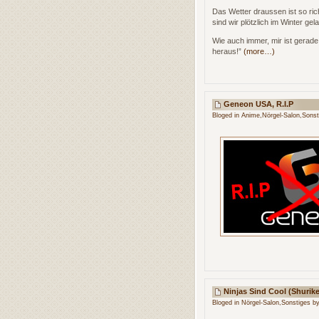
Das Wetter draussen ist so ri
sind wir plötzlich im Winter ge
Wie auch immer, mir ist gerade 
heraus!”
(more…)
Geneon USA, R.I.P
Bloged in
Anime
,
Nörgel-Salon
,
Sonst
Ninjas Sind Cool (Shurik
Bloged in
Nörgel-Salon
,
Sonstiges
by