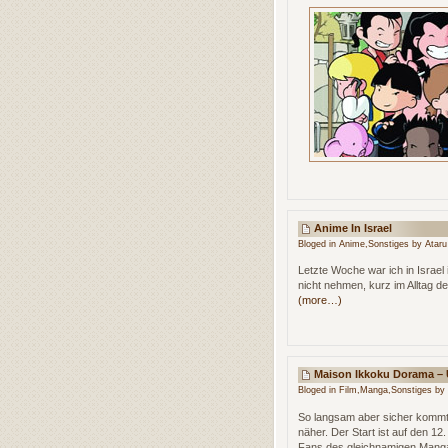
Anime In Israel
Bloged in
Anime
,
Sonstiges
by Ataru
Letzte Woche war ich in Israel 
nicht nehmen, kurz im Alltag d
(more…)
Maison Ikkoku Dorama –
Bloged in
Film
,
Manga
,
Sonstiges
by 
So langsam aber sicher kommt
näher. Der Start ist auf den 12
Fans des gleichnamigen Mangas 