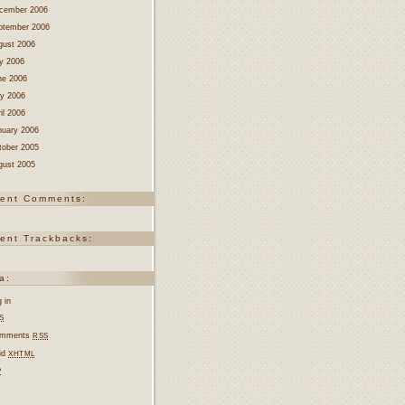
cember 2006
ptember 2006
gust 2006
ly 2006
ne 2006
y 2006
il 2006
nuary 2006
tober 2005
gust 2005
ent Comments:
ent Trackbacks:
a:
 in
S
mments
RSS
lid
XHTML
P