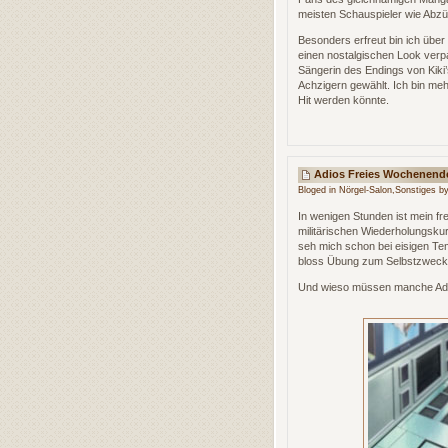
meisten Schauspieler wie Abzü
Besonders erfreut bin ich übe
einen nostalgischen Look verp
Sängerin des Endings von Kiki’
Achzigern gewählt. Ich bin meh
Hit werden könnte.
Adios Freies Wochenende,
Bloged in
Nörgel-Salon
,
Sonstiges
by
In wenigen Stunden ist mein f
militärischen Wiederholungsku
seh mich schon bei eisigen Te
bloss Übung zum Selbstzweck u
Und wieso müssen manche Adas 