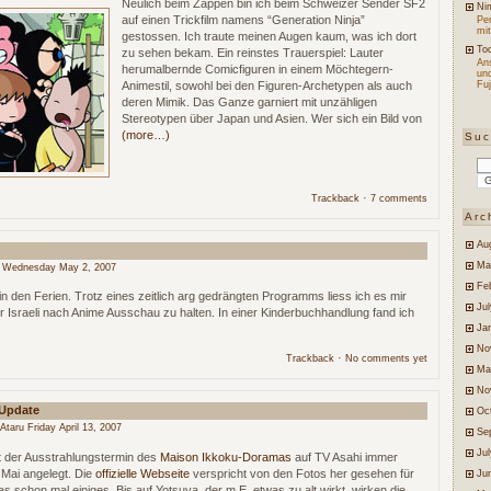
Neulich beim Zappen bin ich beim Schweizer Sender SF2
Ni
auf einen Trickfilm namens “Generation Ninja”
Per
mit
gestossen. Ich traute meinen Augen kaum, was ich dort
Tod
zu sehen bekam. Ein reinstes Trauerspiel: Lauter
An
herumalbernde Comicfiguren in einem Möchtegern-
un
Animestil, sowohl bei den Figuren-Archetypen als auch
Fuj
deren Mimik. Das Ganze garniert mit unzähligen
Stereotypen über Japan und Asien. Wer sich ein Bild von
(more…)
Su
·
Trackback
7 comments
Arc
Au
Ma
 Wednesday May 2, 2007
Fe
in den Ferien. Trotz eines zeitlich arg gedrängten Programms liess ich es mir
Jul
er Israeli nach Anime Ausschau zu halten. In einer Kinderbuchhandlung fand ich
Ja
No
·
Trackback
No comments yet
Ma
No
 Update
Oc
Ataru Friday April 13, 2007
Se
Ju
 der Ausstrahlungstermin des
Maison Ikkoku-Doramas
auf TV Asahi immer
. Mai angelegt. Die
offizielle Webseite
verspricht von den Fotos her gesehen für
Ju
schon mal einiges. Bis auf Yotsuya, der m.E. etwas zu alt wirkt, wirken die