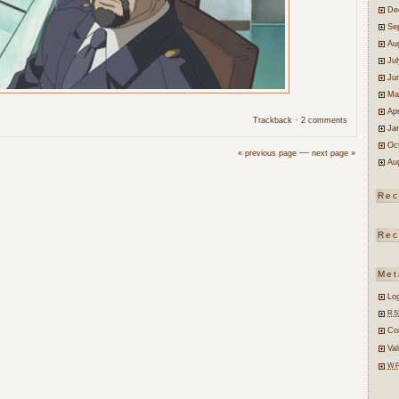
De
Se
Au
Ju
Ju
Ma
Apr
·
Trackback
2 comments
Ja
Oc
—
« previous page
next page »
Au
Rec
Rec
Met
Log
RS
Co
Va
W