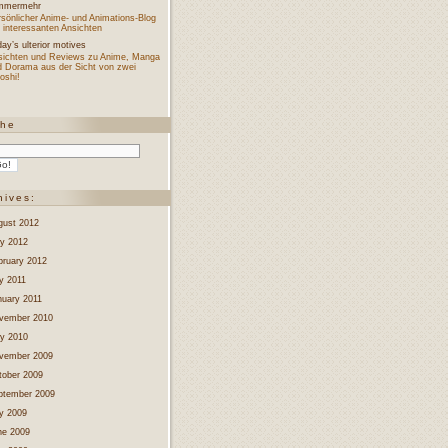
mmermehr
sönlicher Anime- und Animations-Blog
 interessanten Ansichten
ay’s ulterior motives
sichten und Reviews zu Anime, Manga
d Dorama aus der Sicht von zwei
oshi!
che
hives:
gust 2012
y 2012
bruary 2012
y 2011
nuary 2011
vember 2010
y 2010
vember 2009
tober 2009
ptember 2009
ly 2009
ne 2009