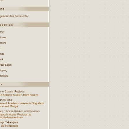
ges
geln für den Kommentar
egories
ime
lässe
ndom
lm
nga
sik
rgel-Salon
opping
nstiges
ks
ime Classic Reviews
e Kritiken zu 80er Jahre Animes
ane’s Blog
ivate & Academic research Blog about
ime and Manga
aes ~ Anime Kritiken und Reviews
tgeschriebene Reviews zu
rschiedenen Animes
nga Takarajima
 old Homepage