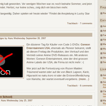
chtig kalt geworden. Vor wenigen Wochen war es noch beinahe Sommer, und jetzt
landet. Herbst, nur keine scheu, zeig dich ein bisschen mehr.
Pa
langweilig. Daher spielen wir heute wieder “Findet die Anspielung in Lucky Star
Re
Cat
·
Trackback
7 comments
An
An
Fa
iges
by Ataru Wednesday September 26, 2007
Fi
Ma
Ein düsterer Tag für Käufer von Code 1-DVDs:
Geneon
Enterntainment USA
, ehemals als
Pioneer
bekannt, stellt
Mu
ab diesen Freitag die
Produktion
, den
Verkauf
und den
Nö
Vertrieb
seiner Anime DVD-Releases ein. Mit anderen
Sh
Worten: Geneon Entertainment, eine der drei grossen
Anime-Labels der USA, die Firma ist nicht mehr :-(
So
Wer jetzt auf die Fortsetzung von
Rozen Maiden:
Lin
Träumend
wartet oder auf die von
Black Lagoon
,
Karin,
An
Higurashi no naku koro ni
oder die Erstveröffentlichung
Gut
von
Nanoha
, der wartet eventuell vergebens.
(more…)
Ari
Pr
·
Trackback
6 comments
An
Cl
Gu
en School)
ve
 Ataru Wednesday July 25, 2007
Ma
My