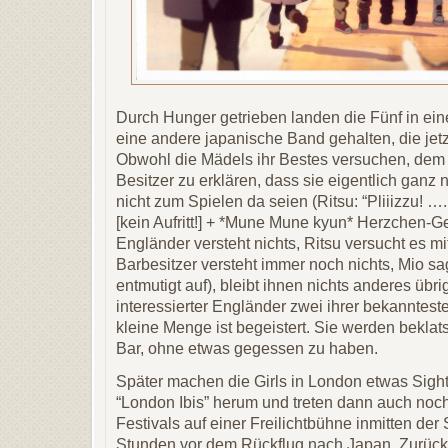
Durch Hunger getrieben landen die Fünf in ein
eine andere japanische Band gehalten, die jetzt 
Obwohl die Mädels ihr Bestes versuchen, dem
Besitzer zu erklären, dass sie eigentlich gan
nicht zum Spielen da seien (Ritsu: “Pliiizzu! 
[kein Aufritt!] + *Mune Mune kyun* Herzchen-G
Engländer versteht nichts, Ritsu versucht es m
Barbesitzer versteht immer noch nichts, Mio sag
entmutigt auf), bleibt ihnen nichts anderes übri
interessierter Engländer zwei ihrer bekanntes
kleine Menge ist begeistert. Sie werden beklat
Bar, ohne etwas gegessen zu haben.
Später machen die Girls in London etwas Sight
“London Ibis” herum und treten dann auch no
Festivals auf einer Freilichtbühne inmitten der
Stunden vor dem Rückflug nach Japan. Zurück 