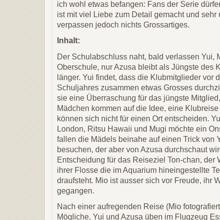
ich wohl etwas befangen: Fans der Serie dürfen
ist mit viel Liebe zum Detail gemacht und sehr
verpassen jedoch nichts Grossartiges.
Inhalt:
Der Schulabschluss naht, bald verlassen Yui, 
Oberschule, nur Azusa bleibt als Jüngste des 
länger. Yui findet, dass die Klubmitglieder vo
Schuljahres zusammen etwas Grosses durchzieh
sie eine Überraschung für das jüngste Mitglie
Mädchen kommen auf die Idee, eine Klubreise 
können sich nicht für einen Ort entscheiden. Y
London, Ritsu Hawaii und Mugi möchte ein O
fallen die Mädels beinahe auf einen Trick von 
besuchen, der aber von Azusa durchschaut wir
Entscheidung für das Reiseziel Ton-chan, der W
ihrer Flosse die im Aquarium hineingestellte T
draufsteht. Mio ist ausser sich vor Freude, ihr 
gegangen.
Nach einer aufregenden Reise (Mio fotografiert
Mögliche, Yui und Azusa üben im Flugzeug Ess