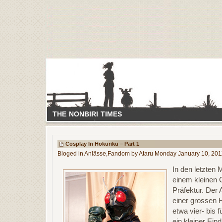
THE NONBIRI TIMES
Cosplay In Hokuriku – Part 1
Bloged in
Anlässe
,
Fandom
by Ataru Monday January 10, 201
In den letzten
einem kleinen 
Präfektur. Der 
einer grossen H
etwa vier- bis 
ein kleiner Ei