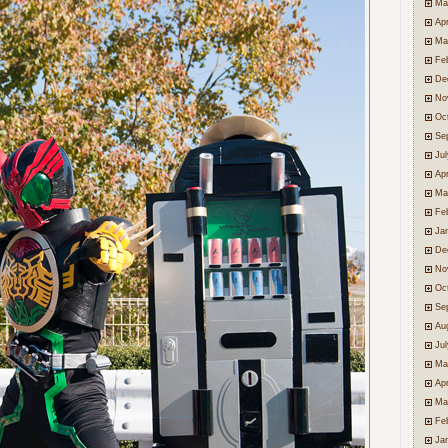
Ma
Apr
Ma
Fe
De
No
Oc
Se
Ju
Apr
Ma
Fe
Ja
De
No
Oc
Se
Au
Ju
Ma
Apr
Ma
Fe
Ja