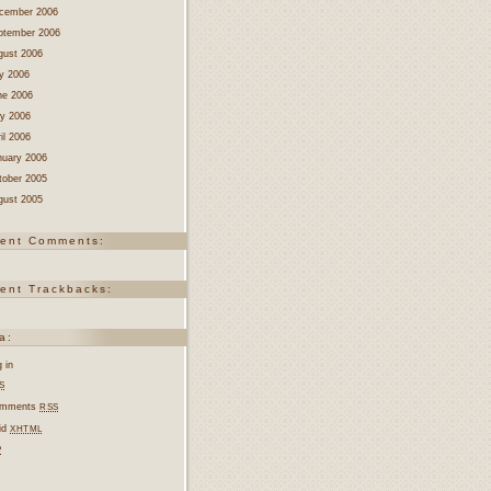
cember 2006
ptember 2006
gust 2006
ly 2006
ne 2006
y 2006
il 2006
nuary 2006
tober 2005
gust 2005
ent Comments:
ent Trackbacks:
a:
 in
S
mments
RSS
lid
XHTML
P