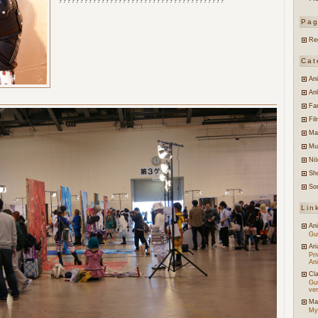
???????????????????????????????????????
Pa
Re
Cat
An
An
Fa
Fi
Ma
Mu
Nö
Sh
So
Lin
An
Gut
Ari
Pr
An
Cl
Gu
ve
Ma
My