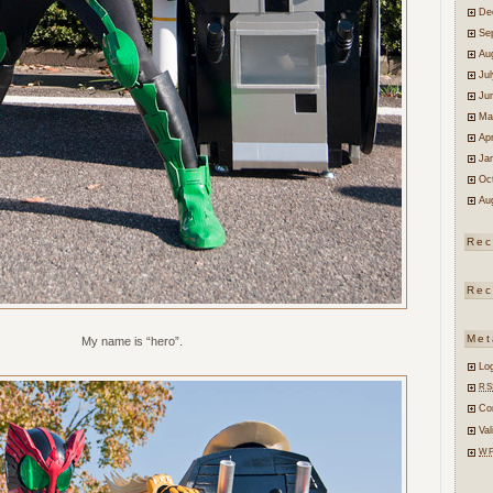
De
Se
Au
Ju
Ju
Ma
Apr
Ja
Oc
Au
Rec
Rec
Met
My name is “hero”.
Log
RS
Co
Va
W