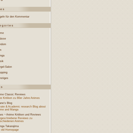
ges
geln für den Kommentar
egories
ime
lässe
ndom
lm
nga
sik
rgel-Salon
opping
nstiges
ks
ime Classic Reviews
e Kritiken zu 80er Jahre Animes
ane’s Blog
ivate & Academic research Blog about
ime and Manga
aes ~ Anime Kritiken und Reviews
tgeschriebene Reviews zu
rschiedenen Animes
nga Takarajima
 old Homepage