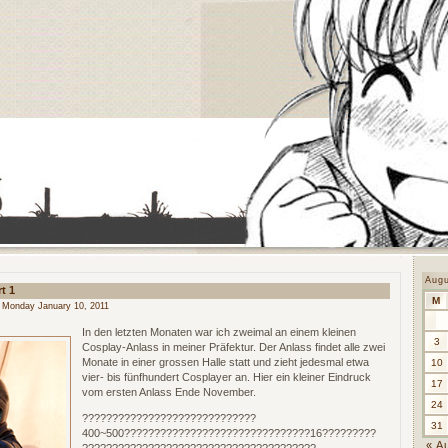
Aug
t 1
M
 Monday January 10, 2011
In den letzten Monaten war ich zweimal an einem kleinen
3
Cosplay-Anlass in meiner Präfektur. Der Anlass findet alle zwei
Monate in einer grossen Halle statt und zieht jedesmal etwa
10
vier- bis fünfhundert Cosplayer an. Hier ein kleiner Eindruck
17
vom ersten Anlass Ende November.
24
?????????????????????????????
31
400~500???????????????????????????????16?????????
« A