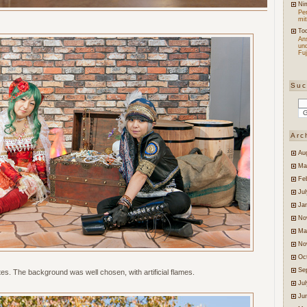
Ni
Per
mit
Tod
An
un
Fuj
Su
Arc
Au
Ma
Fe
Jul
Ja
No
Ma
No
Oc
Se
es. The background was well chosen, with artificial flames.
Ju
Ju