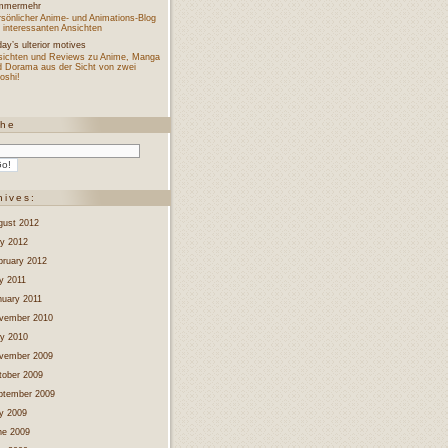
mmermehr
sönlicher Anime- und Animations-Blog
 interessanten Ansichten
ay’s ulterior motives
sichten und Reviews zu Anime, Manga
d Dorama aus der Sicht von zwei
oshi!
che
hives:
gust 2012
y 2012
bruary 2012
y 2011
nuary 2011
vember 2010
y 2010
vember 2009
tober 2009
ptember 2009
ly 2009
ne 2009