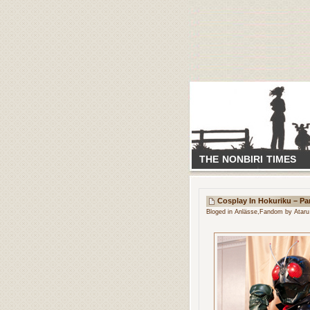
THE NONBIRI TIMES
Cosplay In Hokuriku – Par
Bloged in
Anlässe
,
Fandom
by Ataru