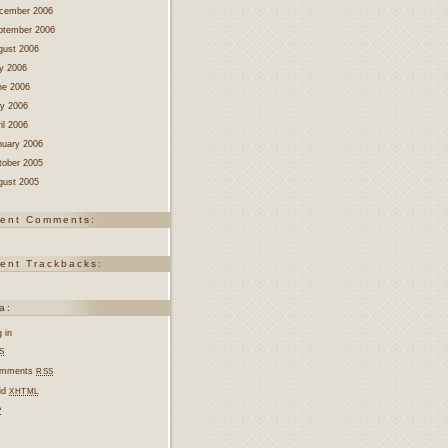
cember 2006
ptember 2006
gust 2006
ly 2006
ne 2006
y 2006
il 2006
nuary 2006
tober 2005
gust 2005
ent Comments:
ent Trackbacks:
a:
 in
S
mments
RSS
lid
XHTML
P