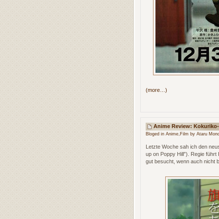
(more…)
Anime Review: Kokuriko-
Bloged in
Anime
,
Film
by Ataru Mond
Letzte Woche sah ich den neu
up on Poppy Hill”). Regie führ
gut besucht, wenn auch nicht bi