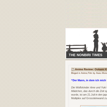
THE NONBIRI TIMES
Anime Review: Ookami 
Bloged in
Anime
,
Film
by Ataru Mond
“Der Mann, in dem ich mich 
Die Wolfskinder Ame und Yuki
Mädchen, das durch die Zeit s
wurde, ist am 21.Juli in den ja
Multiplex auf Grossleinwand zu