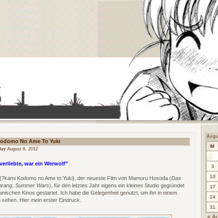
Aug
Kodomo No Ame To Yuki
M
ay August 6, 2012
verliebte, war ein Werwolf”
3
10
(?kami Kodomo no Ame to Yuki), der neueste Film von Mamoru Hosoda (
Das
prang
,
Summer Wars
), für den letztes Jahr eigens ein kleines Studio gegründet
17
panischen Kinos gestartet. Ich habe die Gelegenheit genutzt, um ihn in einem
24
 sehen. Hier mein erster Eindruck.
31
« A