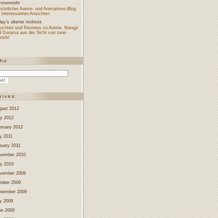
mmermehr
sönlicher Anime- und Animations-Blog
 interessanten Ansichten
ay’s ulterior motives
sichten und Reviews zu Anime, Manga
d Dorama aus der Sicht von zwei
oshi!
che
hives:
gust 2012
y 2012
bruary 2012
y 2011
nuary 2011
vember 2010
y 2010
vember 2009
tober 2009
ptember 2009
ly 2009
ne 2009