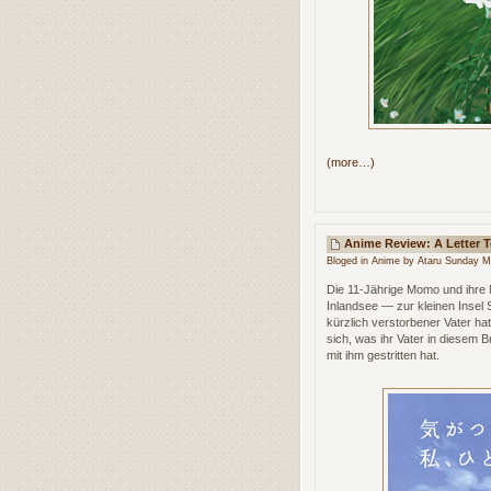
(more…)
Anime Review: A Letter
Bloged in
Anime
by Ataru Sunday M
Die 11-Jährige Momo und ihre 
Inlandsee — zur kleinen Insel
kürzlich verstorbener Vater hat
sich, was ihr Vater in diesem B
mit ihm gestritten hat.