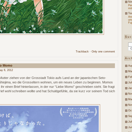
Ni
Per
mit
Tod
An
un
Fuj
Su
·
Trackback
Only one comment
Arc
 To Momo
Au
ay 6, 2012
Ma
Fe
Mutter ziehen von der Grosstadt Tokio aufs Land an der japanischen Seto-
 Shiojima, wo die Grosseltern wohnen, um ein neues Leben zu beginnen. Momos
Jul
 ihr einen Brief hinterlassen, in der nur “Liebe Momo” geschrieben steht. Sie fragt
Ja
rief wohl schreiben wollte und hat Schuldgefühle, da sie kurz vor seinem Tod sich
No
Ma
No
Oc
Se
Ju
Ju