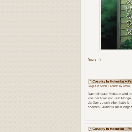
(more…)
Cosplay In Hokuriku – Par
Bloged in
Anime
,
Fandom
by Ataru F
Nach ein paar Monaten wird es
lese nach wie vor viele Manga 
darüber zu schreiben habe ich 
anderen Grund für mein lange
Cosplay In Hokuriku – Par