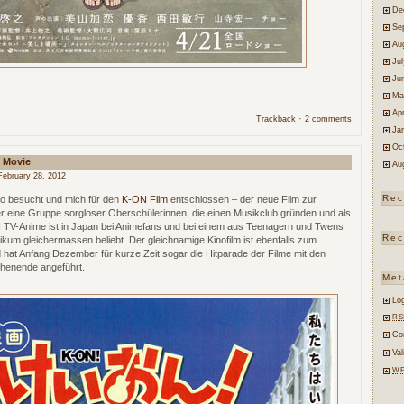
De
Se
Au
Ju
Ju
Ma
Apr
·
Trackback
2 comments
Ja
Oc
 Movie
Au
ebruary 28, 2012
Rec
no besucht und mich für den
K-ON Film
entschlossen – der neue Film zur
r eine Gruppe sorgloser Oberschülerinnen, die einen Musikclub gründen und als
 TV-Anime ist in Japan bei Animefans und bei einem aus Teenagern und Twens
Rec
kum gleichermassen beliebt. Der gleichnamige Kinofilm ist ebenfalls zum
at Anfang Dezember für kurze Zeit sogar die Hitparade der Filme mit den
chenende angeführt.
Met
Log
RS
Co
Va
W