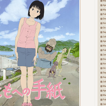
Ma
Apr
Ma
Fe
De
No
Oc
Se
Ju
Apr
Ma
Fe
Ja
De
No
Oc
Se
Au
Ju
Ma
Apr
Ma
Fe
Ja