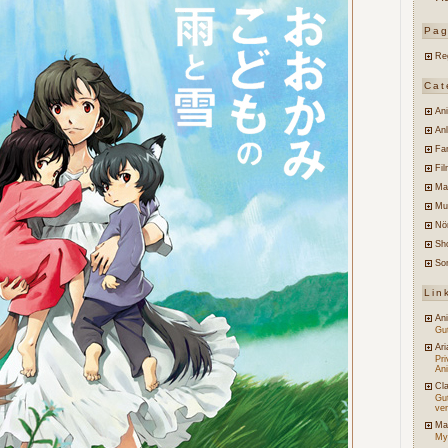
Pa
Re
Cat
An
An
Fa
Fi
Ma
Mu
Nö
Sh
So
Lin
An
Gut
Ari
Pr
An
Cl
Gu
ve
Ma
My