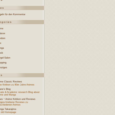
ges
geln für den Kommentar
egories
ime
lässe
ndom
lm
nga
sik
rgel-Salon
opping
nstiges
ks
ime Classic Reviews
e Kritiken zu 80er Jahre Animes
ane’s Blog
ivate & Academic research Blog about
ime and Manga
aes ~ Anime Kritiken und Reviews
tgeschriebene Reviews zu
rschiedenen Animes
nga Takarajima
 old Homepage