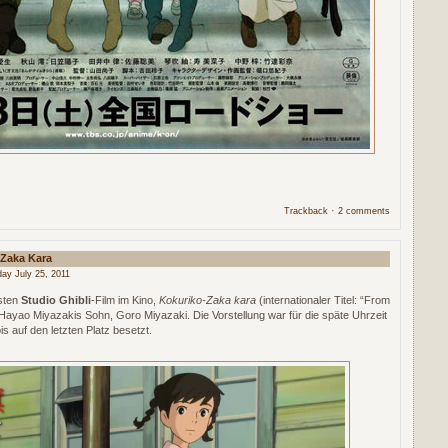
·
Trackback
2 comments
Zaka Kara
ay July 25, 2011
sten
Studio Ghibli
-Film im Kino,
Kokuriko-Zaka kara
(internationaler Titel: “From
t Hayao Miyazakis Sohn, Goro Miyazaki. Die Vorstellung war für die späte Uhrzeit
s auf den letzten Platz besetzt.