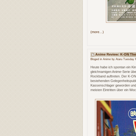
(more…)
Anime Review: K-ON The
Bloged in
Anime
by Ataru Tuesday F
Heute habe ich spontan ein Ki
gleichnamigen Anime-Serie übe
Rockband auftreten. Der K-ON
bestehenden Gelegenheitspubli
Kassenschlager geworden und h
meisten Eintritten über ein Wo