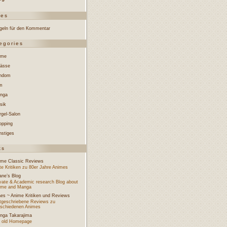
ges
geln für den Kommentar
egories
ime
lässe
ndom
lm
nga
sik
rgel-Salon
opping
nstiges
ks
ime Classic Reviews
e Kritiken zu 80er Jahre Animes
ane’s Blog
ivate & Academic research Blog about
ime and Manga
aes ~ Anime Kritiken und Reviews
tgeschriebene Reviews zu
rschiedenen Animes
nga Takarajima
 old Homepage