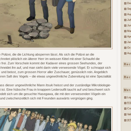
De
Se
Au
Ju
Ju
Ma
Apr
Ja
Oc
Au
olizei, die die Lichtung absperren lässt. Als sich die Polizei an die
itet plötzlich ein älterer Herr im weissen Kittel mit einer Schaufel die
le frei. Zum Vorschein kommt der Kadaver eines grossen Seehundes, der
Rec
schneidet ihn auf, und man sieht darin viele verwesende Vögel. Er schnappt sich
und beisst, zum grossen Horror aller Zuschauer, genüsslich rein. Angeblich
ren Saft des Vogels – die etwas ungewöhnliche Zubereitung ist eine Spezialität
Rec
, dass dieser ungewöhnliche Mann
Itsuki
heisst und der zuständige Mikrobiologie-
 ist. Eine hübsche Frau in knappem Lederoutfit taucht auf und beschwert sich
Met
andelt sich um die gesuchte Hasegawa, die mit den verwesenden Vögeln ein
Log
 und zwischenzeitlich sich mit Freunden auswärts vergnügen ging.
RS
Co
Va
W