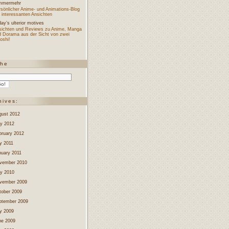
mmermehr
sönlicher Anime- und Animations-Blog
 interessanten Ansichten
ay’s ulterior motives
sichten und Reviews zu Anime, Manga
d Dorama aus der Sicht von zwei
oshi!
che
hives:
gust 2012
y 2012
bruary 2012
y 2011
nuary 2011
vember 2010
y 2010
vember 2009
tober 2009
ptember 2009
ly 2009
ne 2009