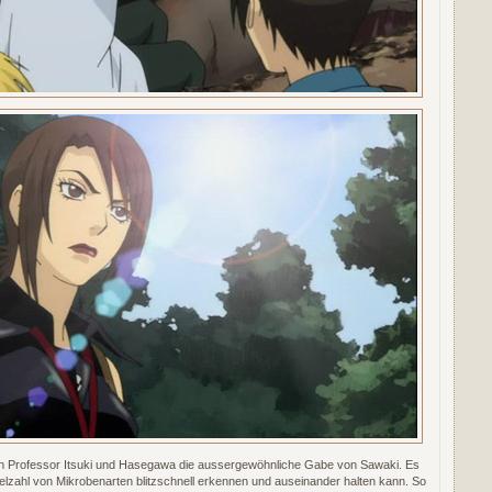
en Professor Itsuki und Hasegawa die aussergewöhnliche Gabe von Sawaki. Es
ielzahl von Mikrobenarten blitzschnell erkennen und auseinander halten kann. So