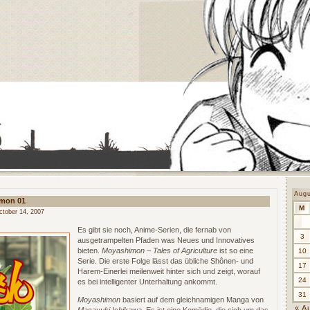
Aug
imon 01
M
tober 14, 2007
Es gibt sie noch, Anime-Serien, die fernab von
3
ausgetrampelten Pfaden was Neues und Innovatives
bieten.
Moyashimon – Tales of Agriculture
ist so eine
10
Serie. Die erste Folge lässt das übliche Shônen- und
17
Harem-Einerlei meilenweit hinter sich und zeigt, worauf
24
es bei intelligenter Unterhaltung ankommt.
31
Moyashimon
basiert auf dem gleichnamigen Manga von
« A