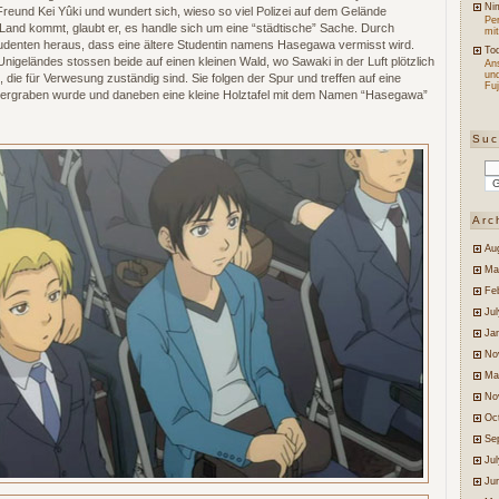
Ni
eund Kei Yûki und wundert sich, wieso so viel Polizei auf dem Gelände
Per
and kommt, glaubt er, es handle sich um eine “städtische” Sache. Durch
mit
Studenten heraus, dass eine ältere Studentin namens Hasegawa vermisst wird.
Tod
nigeländes stossen beide auf einen kleinen Wald, wo Sawaki in der Luft plötzlich
An
un
 die für Verwesung zuständig sind. Sie folgen der Spur und treffen auf eine
Fuj
vergraben wurde und daneben eine kleine Holztafel mit dem Namen “Hasegawa”
Su
Arc
Au
Ma
Fe
Jul
Ja
No
Ma
No
Oc
Se
Ju
Ju