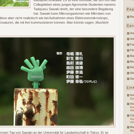
Masayuki Ishikawa
. Es ist eine Komödie, die sich um das
Collegeleben eines jungen Agronomie-Studenten namens
Tadayasu Sawaki dreht, der eine besondere Begabung
Pa
hat: Sawaki kann Mikroorganismen wie Mikroben von
Re
 diese aber nicht realistisch wie bei Aufnahmen eines Elektronenmikroskops,
 Kreaturen, die mit ihm kommunizieren können. Man könnte sagen,
Mushishi
Cat
An
An
Fa
Fi
Ma
Mu
Nö
Sh
So
Lin
An
Gut
Ari
Pr
An
Cl
Gu
ve
Ma
My
rsten Tag von Sawaki an der Universität für Landwirtschaft in Tokyo. Er ist