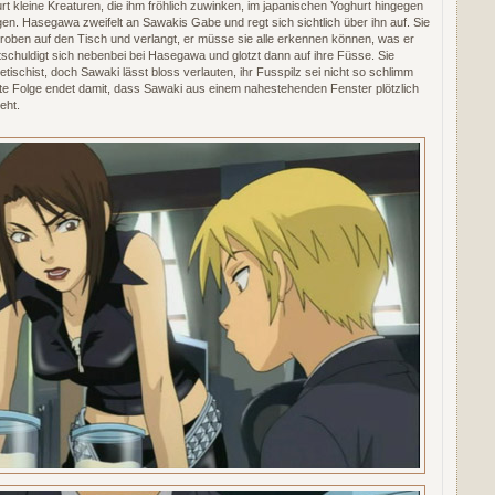
rt kleine Kreaturen, die ihm fröhlich zuwinken, im japanischen Yoghurt hingegen
ugen. Hasegawa zweifelt an Sawakis Gabe und regt sich sichtlich über ihn auf. Sie
roben auf den Tisch und verlangt, er müsse sie alle erkennen können, was er
schuldigt sich nebenbei bei Hasegawa und glotzt dann auf ihre Füsse. Sie
tischist, doch Sawaki lässt bloss verlauten, ihr Fusspilz sei nicht so schlimm
ste Folge endet damit, dass Sawaki aus einem nahestehenden Fenster plötzlich
eht.