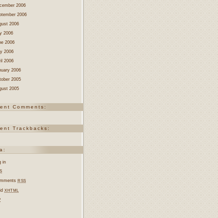
cember 2006
ptember 2006
gust 2006
ly 2006
ne 2006
y 2006
il 2006
nuary 2006
tober 2005
gust 2005
ent Comments:
ent Trackbacks:
a:
 in
S
mments
RSS
lid
XHTML
P