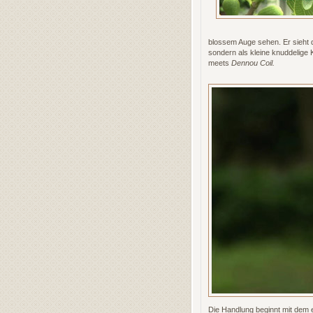
blossem Auge sehen.
Er sieht
sondern als kleine knuddelige
meets
Dennou Coil.
Die Handlung beginnt mit dem e