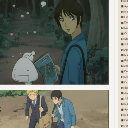
Ma
Apr
Ma
Fe
De
No
Oc
Se
Ju
Apr
Ma
Fe
Ja
De
No
Oc
Se
Au
Ju
Ma
Apr
Ma
Fe
Ja